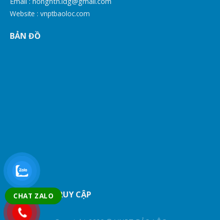
Email :
honghth.ldg@gmail.com
Website :
vnptbaoloc.com
BẢN ĐỒ
THỐNG KÊ TRUY CẬP
CHAT ZALO