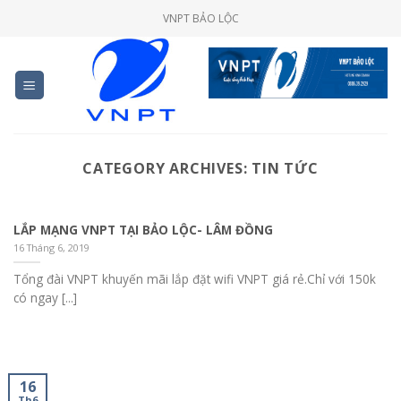
Skip
VNPT BẢO LỘC
to
content
CATEGORY ARCHIVES:
TIN TỨC
LẮP MẠNG VNPT TẠI BẢO LỘC- LÂM ĐỒNG
16 Tháng 6, 2019
Tổng đài VNPT khuyến mãi lắp đặt wifi VNPT giá rẻ.Chỉ với 150k
có ngay [...]
16
Th6