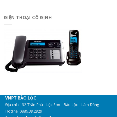
ĐIỆN THOẠI CỐ ĐỊNH
VNPT BẢO LỘC
Địa chỉ : 132 Trần Phú - Lộc Sơn - Bảo Lộc - Lâm Đồng
Hotline:
0886.39.2929